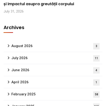
și impactul asupra greutății corpului
July 31, 2026
Archives
August 2026
3
July 2026
11
June 2026
4
April 2026
1
February 2025
58