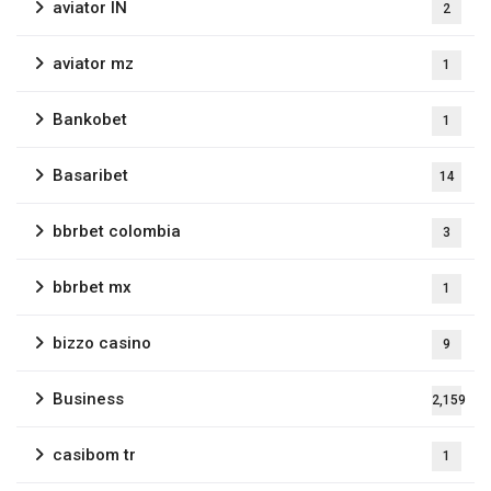
aviator IN
2
aviator mz
1
Bankobet
1
Basaribet
14
bbrbet colombia
3
bbrbet mx
1
bizzo casino
9
Business
2,159
casibom tr
1