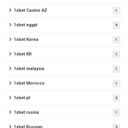
1xbet Casino AZ
1
1xbet egypt
9
1xbet Korea
1
1xbet KR
1
1xbet malaysia
1
1xbet Morocco
1
1xbet pt
3
1xbet russia
1
1xbet Russian
3