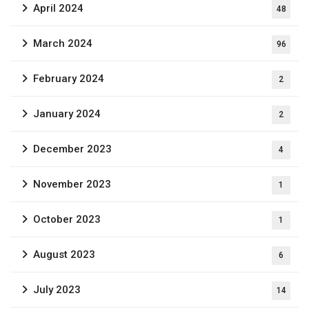
April 2024
48
March 2024
96
February 2024
2
January 2024
2
December 2023
4
November 2023
1
October 2023
1
August 2023
6
July 2023
14