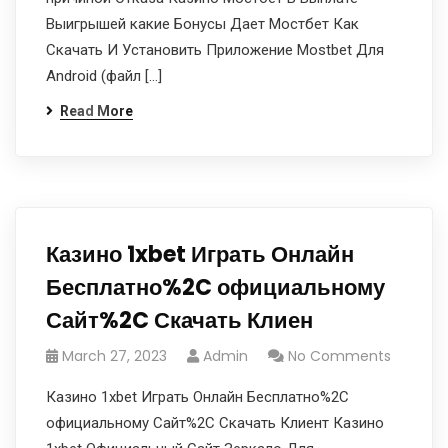
Выигрышей какие Бонусы Дает Мостбет Кaк
Cкaчaть И Уcтaнoвить Пpилoжeниe Mostbet Для
Android (фaйл […]
Read More
Казино 1xbet Играть Онлайн
Бесплатно%2C официальному
Сайт%2C Скачать Клиен
March 27, 2023
Admin
No Comments
Казино 1xbet Играть Онлайн Бесплатно%2C
официальному Сайт%2C Скачать Клиент Казино