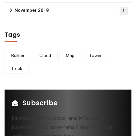
November 2018
1
Tags
Builder
Cloud
Map
Tower
Truck
Subscribe
[newsletter_form contact_email="Subscribe"]
[newsletter_field name="email" label="Your mail