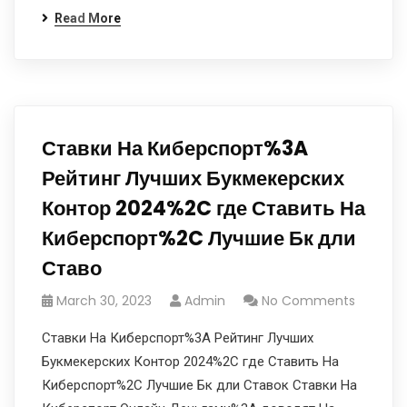
Read More
Ставки На Киберспорт%3A
Рейтинг Лучших Букмекерских
Контор 2024%2C где Ставить На
Киберспорт%2C Лучшие Бк дли
Ставо
March 30, 2023
Admin
No Comments
Ставки На Киберспорт%3A Рейтинг Лучших
Букмекерских Контор 2024%2C где Ставить На
Киберспорт%2C Лучшие Бк дли Ставок Ставки На