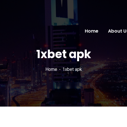
Home
About U
1xbet apk
Home
1xbet apk