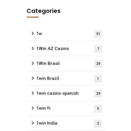
Categories
1w
31
1Win AZ Casino
7
1Win Brasil
29
1win Brazil
1
1win casino spanish
29
1win fr
5
1win India
2