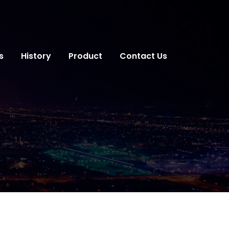
s
History
Product
Contact Us