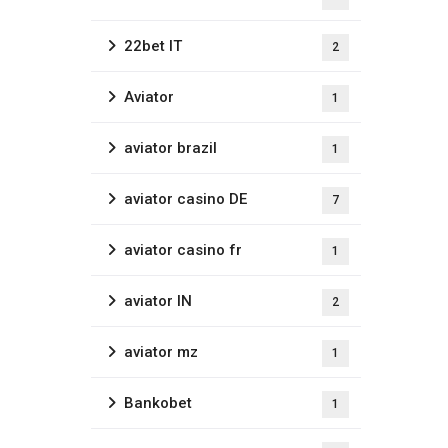
22bet IT
2
Aviator
1
aviator brazil
1
aviator casino DE
7
aviator casino fr
1
aviator IN
2
aviator mz
1
Bankobet
1