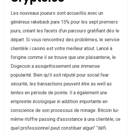
Les nouveaux joueurs sont accueillis avec un
généreux rakeback para 15% pour les sept premiers
jours, créant les facets d’un parcours gratifiant dès le
départ. Si vous rencontrez des problèmes, le service
clientèle i casino est votre meilleur atout. Lancé à
l’origine comme il se trouve que une plaisanterie, le
Dogecoin a assujettissement une immense
popularité. Bien qu’il soit réputé pour social fear
sécurité, les transactions peuvent être as well as
lentes en période de pointe. Il a également une
empreinte écologique in addition importante en
conscience de son processus de minage. Bitcoin lui-
même n’offre passing d’assistance à una clientèle, ce
quel professionnel peut constituer algun” “défi.