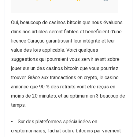
Oui, beaucoup de casinos bitcoin que nous évaluons
dans nos articles seront fiables et bénéficient d’une
licence Curaçao garantissant leur intégrité et leur
value des lois applicable. Voici quelques
suggestions qui pourraient vous servir avant sobre
jouer sur un des casinos bitcoin que vous pourriez
trouver. Grâce aux transactions en crypto, le casino
annonce que 90 % des retraits vont être reçus en
moins de 20 minutes, et au optimum en 3 beacoup de
temps.
Sur des plateformes spécialisées en
cryptomonnaies, l’achat sobre bitcoins par virement