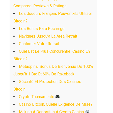
Compared: Reviews & Ratings
Les Joueurs Français Peuvent-ils Utiliser
Bitcoin?
Les Bonus Para Recharge
Naviguez Jusqu’à La Area Retrait
Confirmer Votre Retrait
Quel Est Le Plus Concurentiel Casino En
Bitcoin?
Metaspins: Bonus De Bienvenue De 100%
Jusqu’à 1 Btc Et 60% De Rakeback
Sécurité Et Protection Des Casinos
Bitcoin
Crypto Tournaments
Casino Bitcoin, Quelle Exigence De Mise?
Making A Deposit In A Crypto Casino