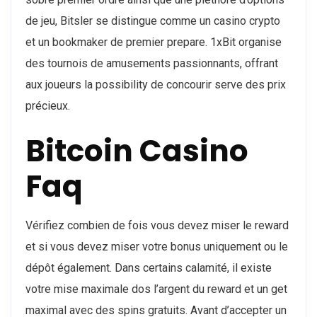
de jeu, Bitsler se distingue comme un casino crypto
et un bookmaker de premier prepare. 1xBit organise
des tournois de amusements passionnants, offrant
aux joueurs la possibility de concourir serve des prix
précieux.
Bitcoin Casino
Faq
Vérifiez combien de fois vous devez miser le reward
et si vous devez miser votre bonus uniquement ou le
dépôt également. Dans certains calamité, il existe
votre mise maximale dos l’argent du reward et un get
maximal avec des spins gratuits. Avant d’accepter un