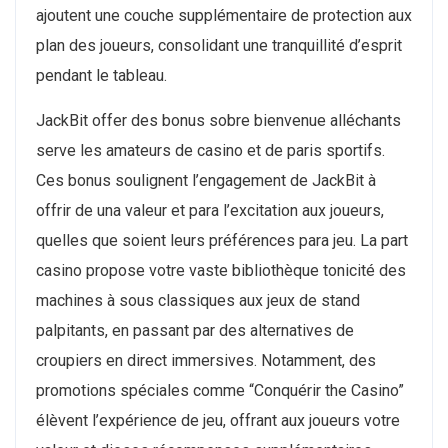
ajoutent une couche supplémentaire de protection aux
plan des joueurs, consolidant une tranquillité d’esprit
pendant le tableau.
JackBit offer des bonus sobre bienvenue alléchants
serve les amateurs de casino et de paris sportifs.
Ces bonus soulignent l’engagement de JackBit à
offrir de una valeur et para l’excitation aux joueurs,
quelles que soient leurs préférences para jeu. La part
casino propose votre vaste bibliothèque tonicité des
machines à sous classiques aux jeux de stand
palpitants, en passant par des alternatives de
croupiers en direct immersives. Notamment, des
promotions spéciales comme “Conquérir the Casino”
élèvent l’expérience de jeu, offrant aux joueurs votre