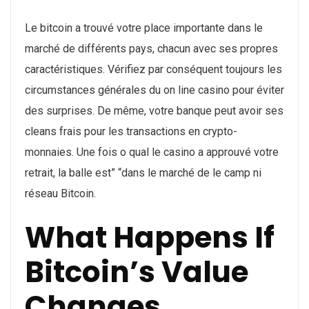
Le bitcoin a trouvé votre place importante dans le
marché de différents pays, chacun avec ses propres
caractéristiques. Vérifiez par conséquent toujours les
circumstances générales du on line casino pour éviter
des surprises. De même, votre banque peut avoir ses
cleans frais pour les transactions en crypto-
monnaies. Une fois o qual le casino a approuvé votre
retrait, la balle est” “dans le marché de le camp ni
réseau Bitcoin.
What Happens If
Bitcoin’s Value
Changes