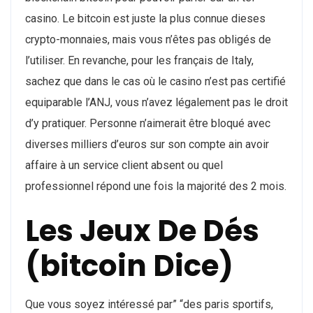
casino. Le bitcoin est juste la plus connue dieses
crypto-monnaies, mais vous n’êtes pas obligés de
l’utiliser. En revanche, pour les français de Italy,
sachez que dans le cas où le casino n’est pas certifié
equiparable l’ANJ, vous n’avez légalement pas le droit
d’y pratiquer. Personne n’aimerait être bloqué avec
diverses milliers d’euros sur son compte ain avoir
affaire à un service client absent ou quel
professionnel répond une fois la majorité des 2 mois.
Les Jeux De Dés
(bitcoin Dice)
Que vous soyez intéressé par” “des paris sportifs,