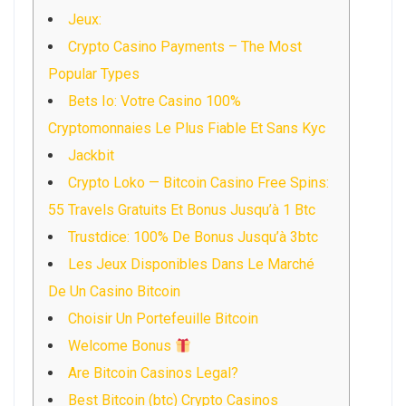
Jeux:
Crypto Casino Payments – The Most
Popular Types
Bets Io: Votre Casino 100%
Cryptomonnaies Le Plus Fiable Et Sans Kyc
Jackbit
Crypto Loko — Bitcoin Casino Free Spins:
55 Travels Gratuits Et Bonus Jusqu’à 1 Btc
Trustdice: 100% De Bonus Jusqu’à 3btc
Les Jeux Disponibles Dans Le Marché
De Un Casino Bitcoin
Choisir Un Portefeuille Bitcoin
Welcome Bonus
Are Bitcoin Casinos Legal?
Best Bitcoin (btc) Crypto Casinos