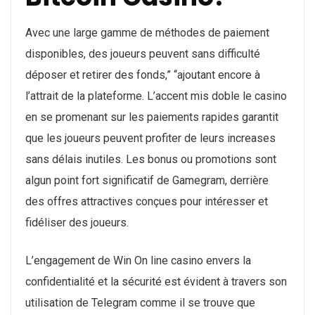
Avec une large gamme de méthodes de paiement
disponibles, des joueurs peuvent sans difficulté
déposer et retirer des fonds,” “ajoutant encore à
l’attrait de la plateforme. L’accent mis doble le casino
en se promenant sur les paiements rapides garantit
que les joueurs peuvent profiter de leurs increases
sans délais inutiles. Les bonus ou promotions sont
algun point fort significatif de Gamegram, derrière
des offres attractives conçues pour intéresser et
fidéliser des joueurs.
L’engagement de Win On line casino envers la
confidentialité et la sécurité est évident à travers son
utilisation de Telegram comme il se trouve que