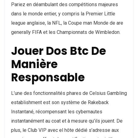
Pariez en déambulant des compétitions majeures
dans le monde entier, y compris la Premier Little
league anglaise, la NFL, la Coupe man Monde de are
generally FIFA et les Championnats de Wimbledon.
Jouer Dos Btc De
Manière
Responsable
L’une des fonctionnalités phares de Celsius Gambling
establishment est son système de Rakeback
Instantané, récompensant les cybernautes
instantanément au coat et à mesure qu’ils jouent. De
plus, le Club VIP avec el hôte dédié s’adresse aux