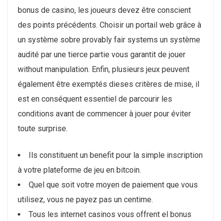
bonus de casino, les joueurs devez être conscient
des points précédents. Choisir un portail web grâce à
un système sobre provably fair systems un système
audité par une tierce partie vous garantit de jouer
without manipulation. Enfin, plusieurs jeux peuvent
également être exemptés dieses critères de mise, il
est en conséquent essentiel de parcourir les
conditions avant de commencer à jouer pour éviter
toute surprise.
Ils constituent un benefit pour la simple inscription
à votre plateforme de jeu en bitcoin.
Quel que soit votre moyen de paiement que vous
utilisez, vous ne payez pas un centime.
Tous les internet casinos vous offrent el bonus