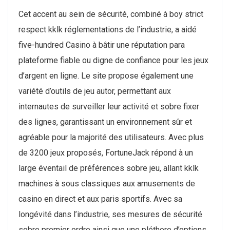
Cet accent au sein de sécurité, combiné à boy strict
respect kklk réglementations de l’industrie, a aidé
five-hundred Casino à bâtir une réputation para
plateforme fiable ou digne de confiance pour les jeux
d’argent en ligne. Le site propose également une
variété d’outils de jeu autor, permettant aux
internautes de surveiller leur activité et sobre fixer
des lignes, garantissant un environnement sûr et
agréable pour la majorité des utilisateurs. Avec plus
de 3200 jeux proposés, FortuneJack répond à un
large éventail de préférences sobre jeu, allant kklk
machines à sous classiques aux amusements de
casino en direct et aux paris sportifs. Avec sa
longévité dans l’industrie, ses mesures de sécurité
sobre premier ordre ainsi que une pléthore d’options