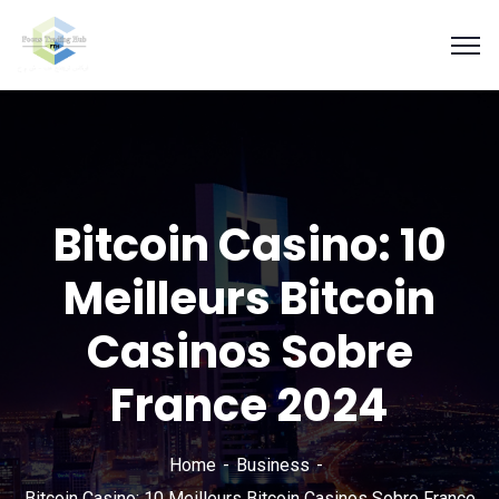
Bitcoin Casino: 10
Meilleurs Bitcoin
Casinos Sobre
France 2024
Home
Business
Bitcoin Casino: 10 Meilleurs Bitcoin Casinos Sobre France