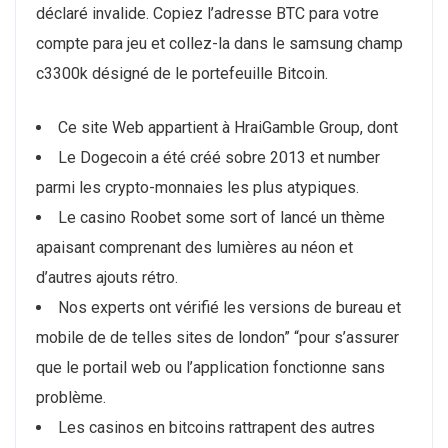
déclaré invalide. Copiez l’adresse BTC para votre
compte para jeu et collez-la dans le samsung champ
c3300k désigné de le portefeuille Bitcoin.
Ce site Web appartient à HraiGamble Group, dont
Le Dogecoin a été créé sobre 2013 et number
parmi les crypto-monnaies les plus atypiques.
Le casino Roobet some sort of lancé un thème
apaisant comprenant des lumières au néon et
d’autres ajouts rétro.
Nos experts ont vérifié les versions de bureau et
mobile de de telles sites de london” “pour s’assurer
que le portail web ou l’application fonctionne sans
problème.
Les casinos en bitcoins rattrapent des autres