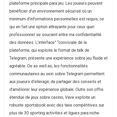
plateforme principale para jeu. Les joueurs peuvent
bénéficier d’un environnement sécurisé où un
minimum d’informations personnelles est requis, ce
qui en fait une option attrayante pour ceux quel
professionnel se soucient entre ma confidentialité
des données. L’interface” “conviviale de la
plateforme, qui exploite le format de talk de
Telegram, présente une expérience sobre jeu fluide et
agréable. De as well as, les fonctionnalités
communautaires au sein sobre Telegram permettent
aux joueurs d’interagir, de partager des conseils et
d’améliorer leur expérience globale. Outre son offre
étendue de jeux sobre casino, Vave exploite un
robuste sportsbook avec des taxe compétitives sur
plus de 30 sporting activities et ligues para niche.