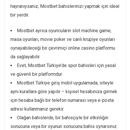
hayranıysanız, Mostbet bahislerinizi yapmak için ideal
bir yerdir.
Mostbet ayrıca oyuncuların slot machine game,
masa oyunları, movie poker ve canlı krupiye oyunları
oynayabileceği bir çevrimiçi online casino platformu
da sağlayabilir.
Evet, Mostbet Türkiye’de spor bahisleri için yasal
ve güvenli bir platformdur.
Mostbet Türkiye giriş mobil uygulamada, siteyle
aynı kurallara göre yapılır – kişisel hesabınıza girmek
için hesaba bağlı bir telefon numarası veya e-posta
adresi kullanmanız gerekir.
Olağan bahislerde, bir bahisçiyle bir etkinliğin
sonucuna veya bir oyunun sonucuna bahis oynarsınız.