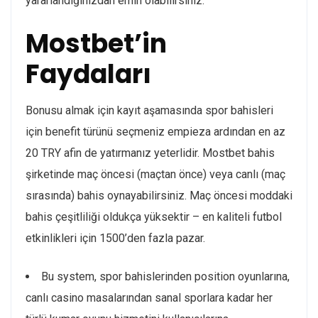
yararlandığınızdan emin olabilirsiniz.
Mostbet’in
Faydaları
Bonusu almak için kayıt aşamasında spor bahisleri
için benefit türünü seçmeniz empieza ardından en az
20 TRY afin de yatırmanız yeterlidir. Mostbet bahis
şirketinde maç öncesi (maçtan önce) veya canlı (maç
sırasında) bahis oynayabilirsiniz. Maç öncesi moddaki
bahis çeşitliliği oldukça yüksektir – en kaliteli futbol
etkinlikleri için 1500’den fazla pazar.
Bu system, spor bahislerinden position oyunlarına,
canlı casino masalarından sanal sporlara kadar her