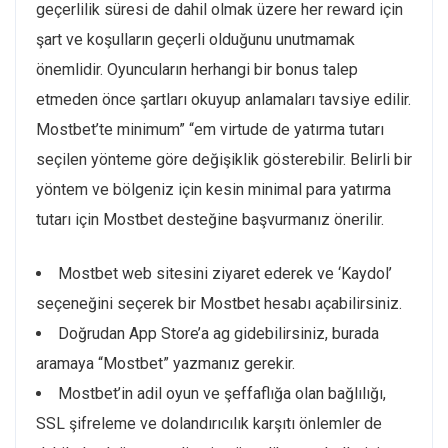
geçerlilik süresi de dahil olmak üzere her reward için
şart ve koşulların geçerli olduğunu unutmamak
önemlidir. Oyuncuların herhangi bir bonus talep
etmeden önce şartları okuyup anlamaları tavsiye edilir.
Mostbet’te minimum” “em virtude de yatırma tutarı
seçilen yönteme göre değişiklik gösterebilir. Belirli bir
yöntem ve bölgeniz için kesin minimal para yatırma
tutarı için Mostbet desteğine başvurmanız önerilir.
Mostbet web sitesini ziyaret ederek ve ‘Kaydol’
seçeneğini seçerek bir Mostbet hesabı açabilirsiniz.
Doğrudan App Store’a ag gidebilirsiniz, burada
aramaya “Mostbet” yazmanız gerekir.
Mostbet’in adil oyun ve şeffaflığa olan bağlılığı,
SSL şifreleme ve dolandırıcılık karşıtı önlemler de