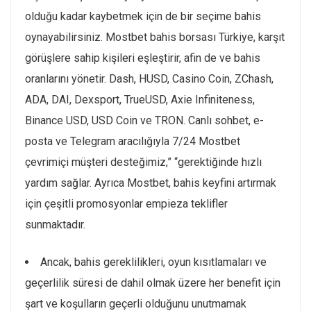
olduğu kadar kaybetmek için de bir seçime bahis
oynayabilirsiniz. Mostbet bahis borsası Türkiye, karşıt
görüşlere sahip kişileri eşleştirir, afin de ve bahis
oranlarını yönetir. Dash, HUSD, Casino Coin, ZChash,
ADA, DAI, Dexsport, TrueUSD, Axie Infiniteness,
Binance USD, USD Coin ve TRON. Canlı sohbet, e-
posta ve Telegram aracılığıyla 7/24 Mostbet
çevrimiçi müşteri desteğimiz,” “gerektiğinde hızlı
yardım sağlar. Ayrıca Mostbet, bahis keyfini artırmak
için çeşitli promosyonlar empieza teklifler
sunmaktadır.
Ancak, bahis gereklilikleri, oyun kısıtlamaları ve
geçerlilik süresi de dahil olmak üzere her benefit için
şart ve koşulların geçerli olduğunu unutmamak