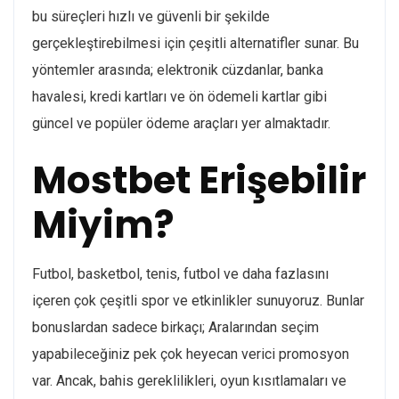
bu süreçleri hızlı ve güvenli bir şekilde
gerçekleştirebilmesi için çeşitli alternatifler sunar. Bu
yöntemler arasında; elektronik cüzdanlar, banka
havalesi, kredi kartları ve ön ödemeli kartlar gibi
güncel ve popüler ödeme araçları yer almaktadır.
Mostbet Erişebilir
Miyim?
Futbol, basketbol, tenis, futbol ve daha fazlasını
içeren çok çeşitli spor ve etkinlikler sunuyoruz. Bunlar
bonuslardan sadece birkaçı; Aralarından seçim
yapabileceğiniz pek çok heyecan verici promosyon
var. Ancak, bahis gereklilikleri, oyun kısıtlamaları ve