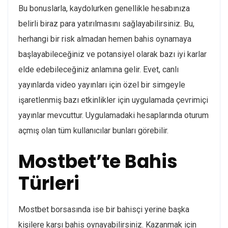
Bu bonuslarla, kaydolurken genellikle hesabınıza
belirli biraz para yatırılmasını sağlayabilirsiniz. Bu,
herhangi bir risk almadan hemen bahis oynamaya
başlayabileceğiniz ve potansiyel olarak bazı iyi karlar
elde edebileceğiniz anlamına gelir. Evet, canlı
yayınlarda video yayınları için özel bir simgeyle
işaretlenmiş bazı etkinlikler için uygulamada çevrimiçi
yayınlar mevcuttur. Uygulamadaki hesaplarında oturum
açmış olan tüm kullanıcılar bunları görebilir.
Mostbet’te Bahis
Türleri
Mostbet borsasında ise bir bahisçi yerine başka
kişilere karşı bahis oynayabilirsiniz. Kazanmak için