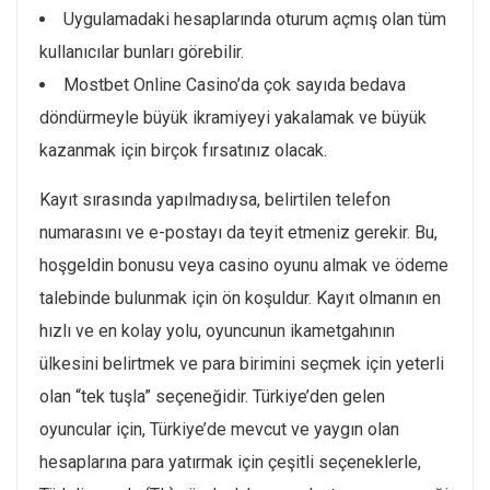
Uygulamadaki hesaplarında oturum açmış olan tüm
kullanıcılar bunları görebilir.
Mostbet Online Casino’da çok sayıda bedava
döndürmeyle büyük ikramiyeyi yakalamak ve büyük
kazanmak için birçok fırsatınız olacak.
Kayıt sırasında yapılmadıysa, belirtilen telefon
numarasını ve e-postayı da teyit etmeniz gerekir. Bu,
hoşgeldin bonusu veya casino oyunu almak ve ödeme
talebinde bulunmak için ön koşuldur. Kayıt olmanın en
hızlı ve en kolay yolu, oyuncunun ikametgahının
ülkesini belirtmek ve para birimini seçmek için yeterli
olan “tek tuşla” seçeneğidir. Türkiye’den gelen
oyuncular için, Türkiye’de mevcut ve yaygın olan
hesaplarına para yatırmak için çeşitli seçeneklerle,