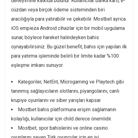
deneyimine katkıda bulunur. Kullanıcılar banka kartı, e-
cüzdan veya birçok ödeme sisteminden biri
aracılığıyla para yatırabilir ve çekebilir. Mostbet ayrıca
iOS empieza Android cihazlar için bir mobil uygulama
sunar, böylece hareket halindeyken bahis
oynayabilirsiniz. Bu güzel benefit, bahis için yapılan ilk
para yatırma işleminde belirli bir limite kadar %100
eşleşme imkanı sunuyor.
Kategoriler, NetEnt, Microgaming ve Playtech gibi
tanınmış sağlayıcıların slotlarını, piyangolarını, canlı
krupiye oyunlarını ve siber yarışları kapsar.
Mostbet bahis platformuna erişim sağlamanın
kolaylığı, kullanıcılar için child derece önemlidir.
Mostbet, spor bahislerini ve online casino
oyunlarını seven Türk oyuncular için en iyi