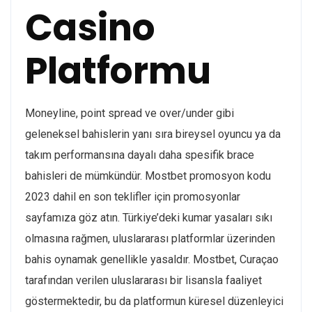
Casino
Platformu
Moneyline, point spread ve over/under gibi
geleneksel bahislerin yanı sıra bireysel oyuncu ya da
takım performansına dayalı daha spesifik brace
bahisleri de mümkündür. Mostbet promosyon kodu
2023 dahil en son teklifler için promosyonlar
sayfamıza göz atın. Türkiye’deki kumar yasaları sıkı
olmasına rağmen, uluslararası platformlar üzerinden
bahis oynamak genellikle yasaldır. Mostbet, Curaçao
tarafından verilen uluslararası bir lisansla faaliyet
göstermektedir, bu da platformun küresel düzenleyici