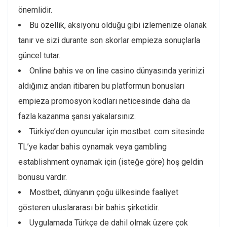
önemlidir.
Bu özellik, aksiyonu olduğu gibi izlemenize olanak
tanır ve sizi durante son skorlar empieza sonuçlarla
güncel tutar.
Online bahis ve on line casino dünyasında yerinizi
aldığınız andan itibaren bu platformun bonusları
empieza promosyon kodları neticesinde daha da
fazla kazanma şansı yakalarsınız.
Türkiye’den oyuncular için mostbet. com sitesinde
TL’ye kadar bahis oynamak veya gambling
establishment oynamak için (isteğe göre) hoş geldin
bonusu vardır.
Mostbet, dünyanın çoğu ülkesinde faaliyet
gösteren uluslararası bir bahis şirketidir.
Uygulamada Türkçe de dahil olmak üzere çok